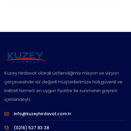
Kuzey Hırdavat olarak üstlendiğimiz misyon ve vizyon
çerçevesinde siz değerli müşterilerimize hızlı,güvenli ve
kaliteli hizmeti en uygun fiyatlar ile sunmanın gayreti
içerisindeyiz.
info@kuzeyhirdavat.com.tr
(0216) 527 83 38