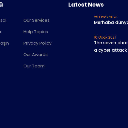
ü
Latest News
25 Ocak 2023
sal
Our Services
Merhaba düny
r
Help Topics
10 Ocak 2021
The seven phas
laşın
Privacy Policy
a cyber attack
Our Awards
Our Team