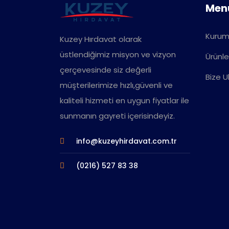
Men
Kurum
Kuzey Hırdavat olarak
üstlendiğimiz misyon ve vizyon
Ürünle
çerçevesinde siz değerli
Bize U
müşterilerimize hızlı,güvenli ve
kaliteli hizmeti en uygun fiyatlar ile
sunmanın gayreti içerisindeyiz.
info@kuzeyhirdavat.com.tr
(0216) 527 83 38