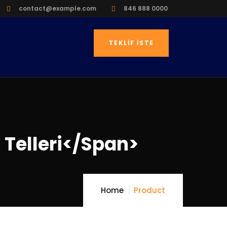
contact@example.com
846 888 0000
TEKLIF İSTE
 Telleri</span>
Home
Product