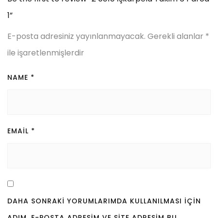
1”
E-posta adresiniz yayınlanmayacak.
Gerekli alanlar
*
ile işaretlenmişlerdir
NAME
*
EMAIL
*
DAHA SONRAKI YORUMLARIMDA KULLANILMASI IÇIN
ADIM, E-POSTA ADRESIM VE SITE ADRESIM BU