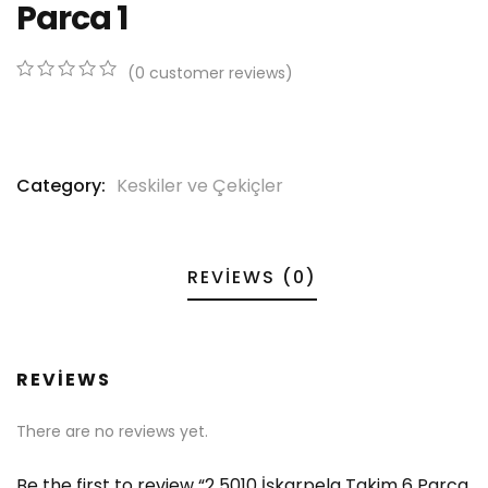
Parca 1
(
0
customer reviews)
0
5
0
out
of
based
on
Category:
Keskiler ve Çekiçler
customer
ratings
REVIEWS (0)
REVIEWS
There are no reviews yet.
Be the first to review “2 5010 İşkarpela Takim 6 Parca