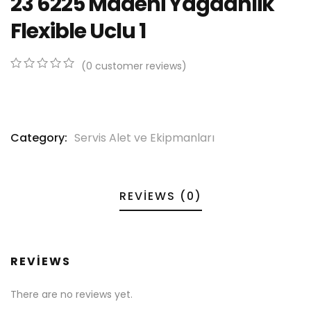
23 6225 Madeni Yagdanlik
Flexible Uclu 1
(
0
customer reviews)
0
5
0
out
of
based
on
Category:
Servis Alet ve Ekipmanları
customer
ratings
REVIEWS (0)
REVIEWS
There are no reviews yet.