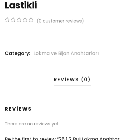
Lastikli
(
0
customer reviews)
0
5
0
out
of
based
on
Category:
Lokma ve Bijon Anahtarları
customer
ratings
REVIEWS (0)
REVIEWS
There are no reviews yet.
Be the first to review “28 1 2 Buji Lokma Anahtar