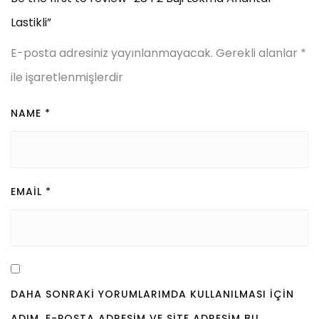
Lastikli”
E-posta adresiniz yayınlanmayacak.
Gerekli alanlar
*
ile işaretlenmişlerdir
NAME
*
EMAIL
*
DAHA SONRAKI YORUMLARIMDA KULLANILMASI IÇIN
ADIM, E-POSTA ADRESIM VE SITE ADRESIM BU