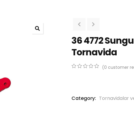
36 4772 Sungus
Tornavida
(
0
customer re
0
5
0
out
of
based
on
Category:
Tornavidalar v
customer
ratings