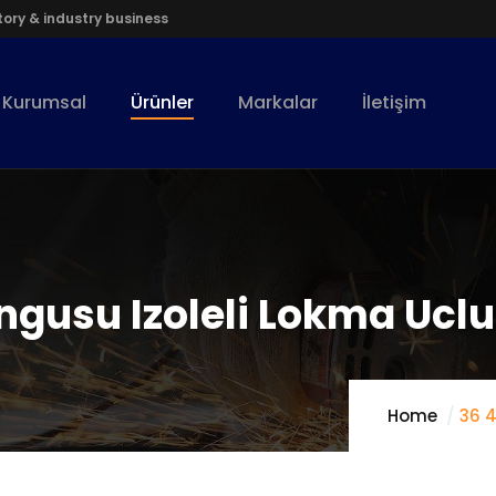
ory & industry business
Kurumsal
Ürünler
Markalar
İletişim
ngusu Izoleli Lokma Ucl
Home
36 4