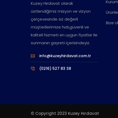
Kurum
Kuzey Hırdavat olarak
üstlendiğimiz misyon ve vizyon
Ürünle
çerçevesinde siz değerli
Bize U
müşterilerimize hızlı,güvenli ve
kaliteli hizmeti en uygun fiyatlar ile
sunmanın gayreti içerisindeyiz.
info@kuzeyhirdavat.com.tr
(0216) 527 83 38
© Copyright 2023 Kuzey Hırdavat