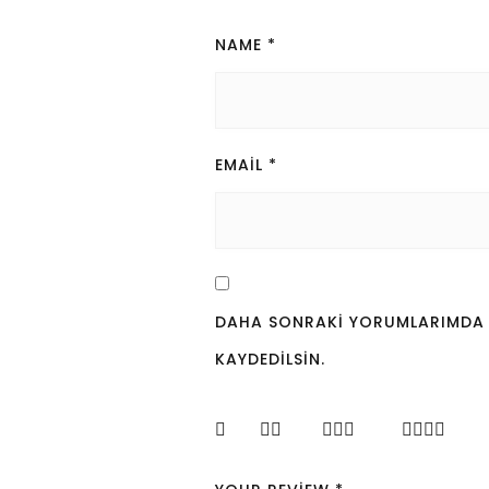
NAME
*
EMAIL
*
DAHA SONRAKI YORUMLARIMDA KU
KAYDEDILSIN.