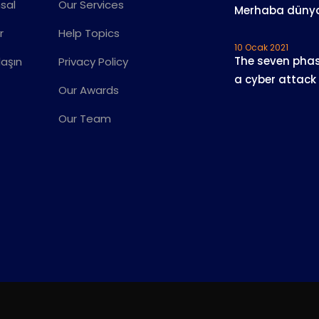
sal
Our Services
Merhaba düny
r
Help Topics
10 Ocak 2021
The seven phas
laşın
Privacy Policy
a cyber attack
Our Awards
Our Team