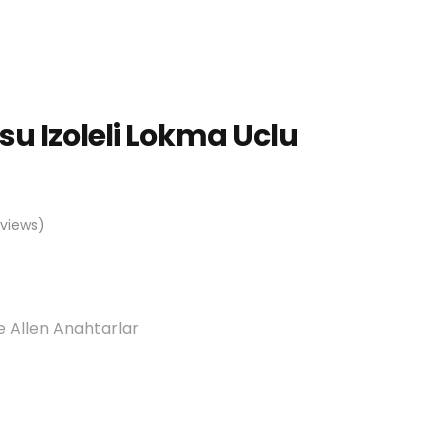
u Izoleli Lokma Uclu
views)
e Allen Anahtarlar