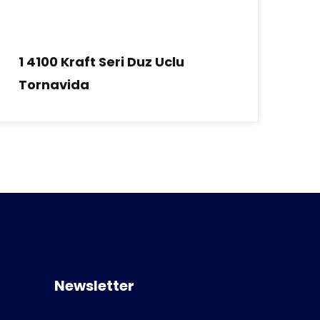
1 4100 Kraft Seri Duz Uclu
15
Tornavida
Uc
Newsletter