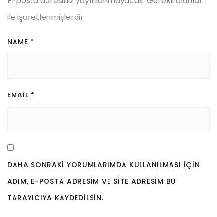
E-posta adresiniz yayınlanmayacak.
Gerekli alanlar
*
ile işaretlenmişlerdir
NAME
*
EMAIL
*
DAHA SONRAKI YORUMLARIMDA KULLANILMASI IÇIN
ADIM, E-POSTA ADRESIM VE SITE ADRESIM BU
TARAYICIYA KAYDEDILSIN.