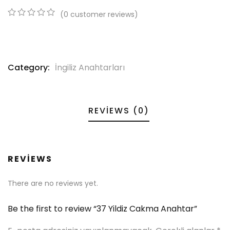
(
0
customer reviews)
0
5
0
out
of
based
on
Category:
İngiliz Anahtarları
customer
ratings
REVIEWS (0)
REVIEWS
There are no reviews yet.
Be the first to review “37 Yildiz Cakma Anahtar”