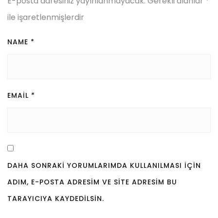
E-posta adresiniz yayınlanmayacak.
Gerekli alanlar
*
ile işaretlenmişlerdir
NAME
*
EMAIL
*
DAHA SONRAKI YORUMLARIMDA KULLANILMASI IÇIN
ADIM, E-POSTA ADRESIM VE SITE ADRESIM BU
TARAYICIYA KAYDEDILSIN.