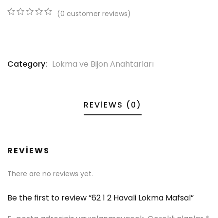
(
0
customer reviews)
0
5
0
out
of
based
on
Category:
Lokma ve Bijon Anahtarları
customer
ratings
REVIEWS (0)
REVIEWS
There are no reviews yet.
Be the first to review “62 1 2 Havali Lokma Mafsal”