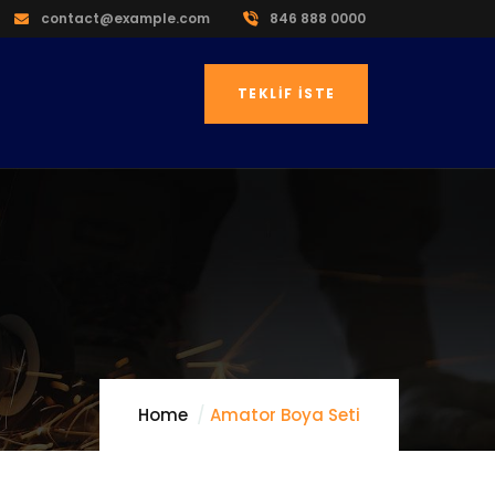
contact@example.com
846 888 0000
TEKLIF İSTE
Home
Amator Boya Seti