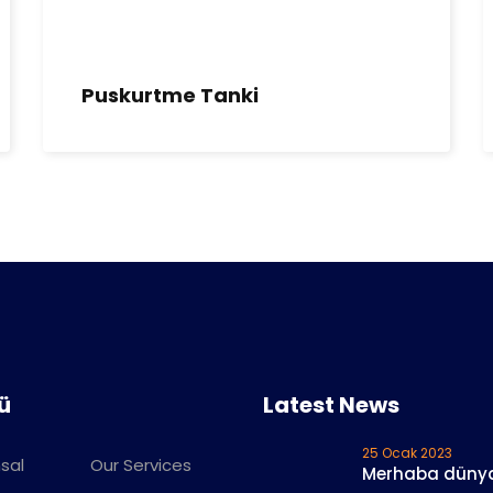
Puskurtme Tanki
ü
Latest News
25 Ocak 2023
sal
Our Services
Merhaba düny