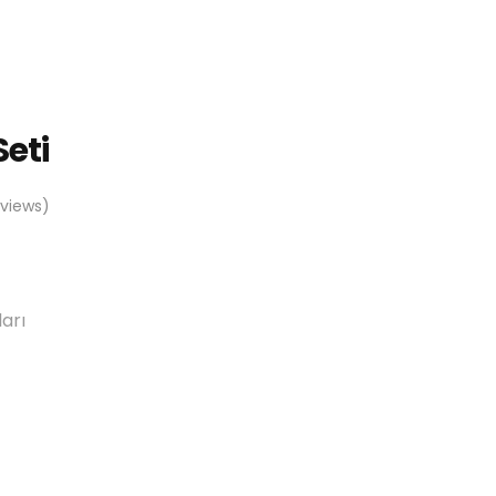
eti
views)
arı