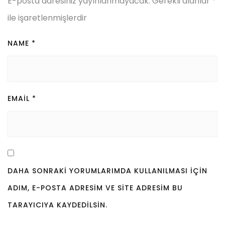
E-posta adresiniz yayınlanmayacak.
Gerekli alanlar
*
ile işaretlenmişlerdir
NAME
*
EMAIL
*
DAHA SONRAKI YORUMLARIMDA KULLANILMASI IÇIN
ADIM, E-POSTA ADRESIM VE SITE ADRESIM BU
TARAYICIYA KAYDEDILSIN.