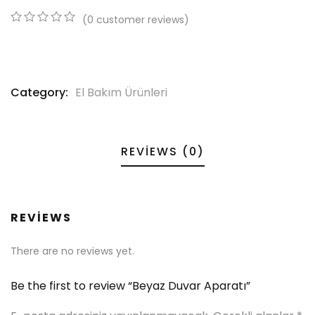
(
0
customer reviews)
0
5
0
out
of
based
on
Category:
El Bakım Ürünleri
customer
ratings
REVIEWS (0)
REVIEWS
There are no reviews yet.
Be the first to review “Beyaz Duvar Aparatı”