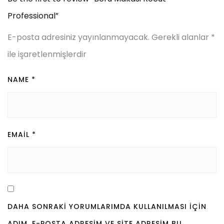
Professional”
E-posta adresiniz yayınlanmayacak.
Gerekli alanlar
*
ile işaretlenmişlerdir
NAME
*
EMAIL
*
DAHA SONRAKI YORUMLARIMDA KULLANILMASI IÇIN
ADIM, E-POSTA ADRESIM VE SITE ADRESIM BU