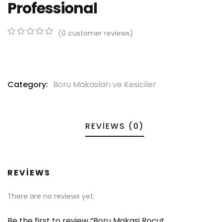
Professional
(
0
customer reviews)
0
5
0
out
of
based
on
Category:
Boru Makasları ve Kesiciler
customer
ratings
REVIEWS (0)
REVIEWS
There are no reviews yet.
Be the first to review “Boru Makasi Rocut