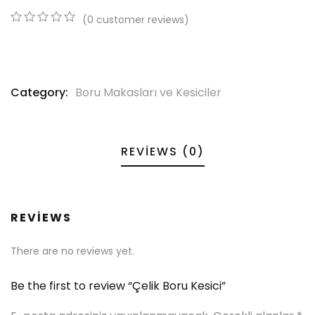
(
0
customer reviews)
0
5
0
out
of
based
on
Category:
Boru Makasları ve Kesiciler
customer
ratings
REVIEWS (0)
REVIEWS
There are no reviews yet.
Be the first to review “Çelik Boru Kesici”