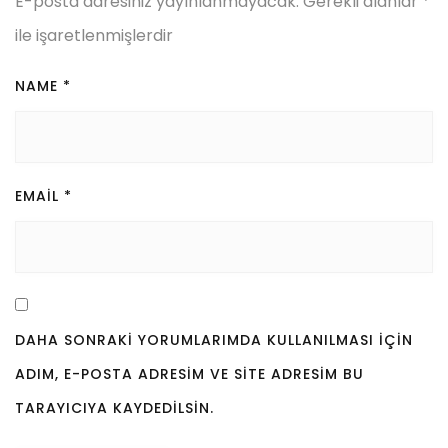
E-posta adresiniz yayınlanmayacak.
Gerekli alanlar
*
ile işaretlenmişlerdir
NAME
*
EMAIL
*
DAHA SONRAKI YORUMLARIMDA KULLANILMASI IÇIN
ADIM, E-POSTA ADRESIM VE SITE ADRESIM BU
TARAYICIYA KAYDEDILSIN.