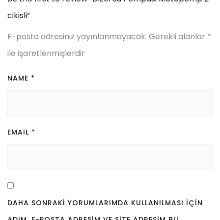
cikisli”
E-posta adresiniz yayınlanmayacak.
Gerekli alanlar
*
ile işaretlenmişlerdir
NAME
*
EMAIL
*
DAHA SONRAKI YORUMLARIMDA KULLANILMASI IÇIN
ADIM, E-POSTA ADRESIM VE SITE ADRESIM BU