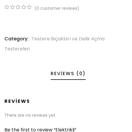
(
0
customer reviews)
0
5
0
out
of
based
on
Category:
Testere Bıçakları ve Delik Açma
customer
ratings
Testereleri
REVIEWS (0)
REVIEWS
There are no reviews yet.
Be the first to review “Elektrikli”