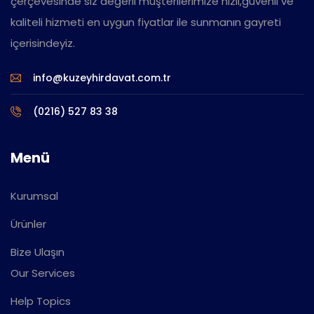
çerçevesinde siz değerli müşterilerimize hızlı,güvenli ve
kaliteli hizmeti en uygun fiyatlar ile sunmanın gayreti
içerisindeyiz.
info@kuzeyhirdavat.com.tr
(0216) 527 83 38
Menü
Kurumsal
Ürünler
Bize Ulaşın
Our Services
Help Topics