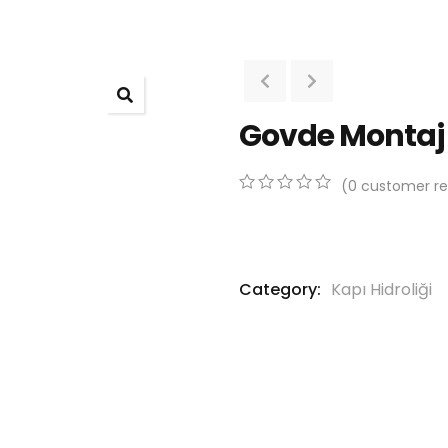
Govde Montaj 
(
0
customer re
0
5
0
out
of
based
on
Category:
Kapı Hidroliği
customer
ratings