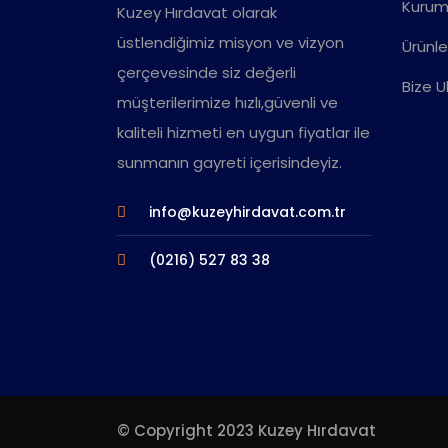
Kurum
Kuzey Hırdavat olarak
üstlendiğimiz misyon ve vizyon
Ürünle
çerçevesinde siz değerli
Bize U
müşterilerimize hızlı,güvenli ve
kaliteli hizmeti en uygun fiyatlar ile
sunmanın gayreti içerisindeyiz.
info@kuzeyhirdavat.com.tr
(0216) 527 83 38
© Copyright 2023 Kuzey Hırdavat