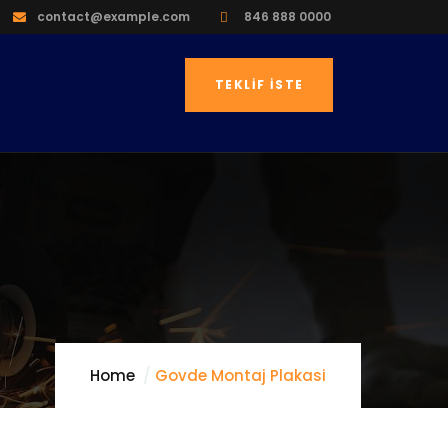
contact@example.com
846 888 0000
TEKLIF İSTE
Home
Govde Montaj Plakasi