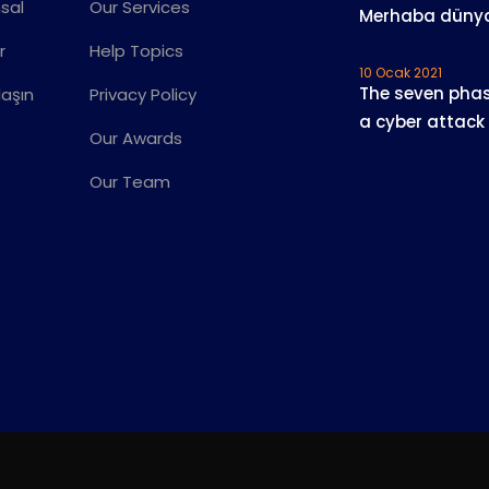
sal
Our Services
Merhaba düny
r
Help Topics
10 Ocak 2021
The seven phas
laşın
Privacy Policy
a cyber attack
Our Awards
Our Team