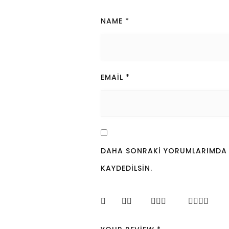
NAME
*
EMAIL
*
DAHA SONRAKI YORUMLARIMDA KU
KAYDEDILSIN.