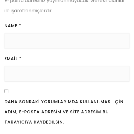
E-posta adresiniz yayınlanmayacak.
Gerekli alanlar
*
ile işaretlenmişlerdir
NAME
*
EMAIL
*
DAHA SONRAKI YORUMLARIMDA KULLANILMASI IÇIN
ADIM, E-POSTA ADRESIM VE SITE ADRESIM BU
TARAYICIYA KAYDEDILSIN.