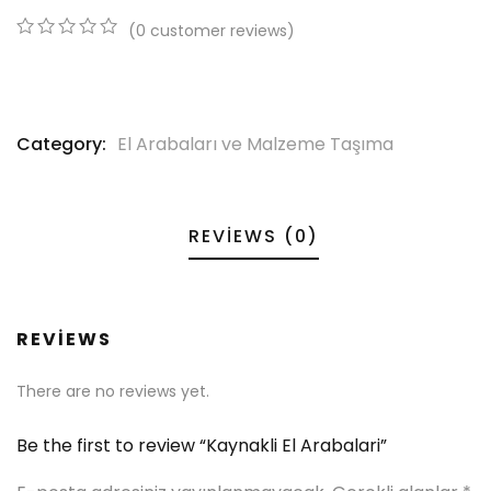
(
0
customer reviews)
0
5
0
out
of
based
on
Category:
El Arabaları ve Malzeme Taşıma
customer
ratings
REVIEWS (0)
REVIEWS
There are no reviews yet.
Be the first to review “Kaynakli El Arabalari”