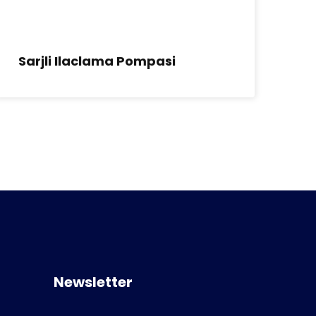
Sarjli Ilaclama Pompasi
3W
Pu
Newsletter