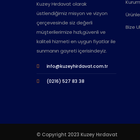
Kurum
Kuzey Hırdavat olarak
üstlendiğimiz misyon ve vizyon
Ürünle
çerçevesinde siz değerli
Bize U
müşterilerimize hızlı,güvenli ve
kaliteli hizmeti en uygun fiyatlar ile
sunmanın gayreti içerisindeyiz.
info@kuzeyhirdavat.com.tr
(0216) 527 83 38
© Copyright 2023 Kuzey Hırdavat