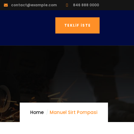
contact@example.com
846 888 0000
TEKLIF İSTE
Home
Manuel Sirt Pompasi