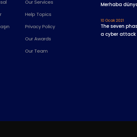
sal
Our Services
Merhaba düny
r
Help Topics
10 Ocak 2021
The seven phas
laşın
Privacy Policy
a cyber attack
Our Awards
Our Team