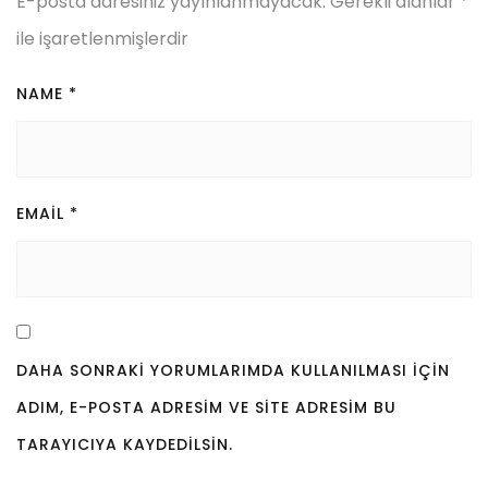
E-posta adresiniz yayınlanmayacak.
Gerekli alanlar
*
ile işaretlenmişlerdir
NAME
*
EMAIL
*
DAHA SONRAKI YORUMLARIMDA KULLANILMASI IÇIN
ADIM, E-POSTA ADRESIM VE SITE ADRESIM BU
TARAYICIYA KAYDEDILSIN.