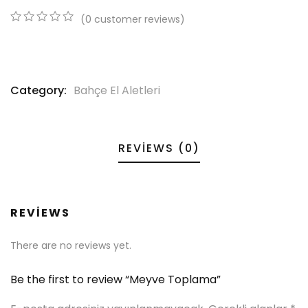
(
0
customer reviews)
0
5
0
out
of
based
on
Category:
Bahçe El Aletleri
customer
ratings
REVIEWS (0)
REVIEWS
There are no reviews yet.
Be the first to review “Meyve Toplama”