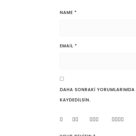
NAME
*
EMAIL
*
DAHA SONRAKI YORUMLARIMDA KU
KAYDEDILSIN.