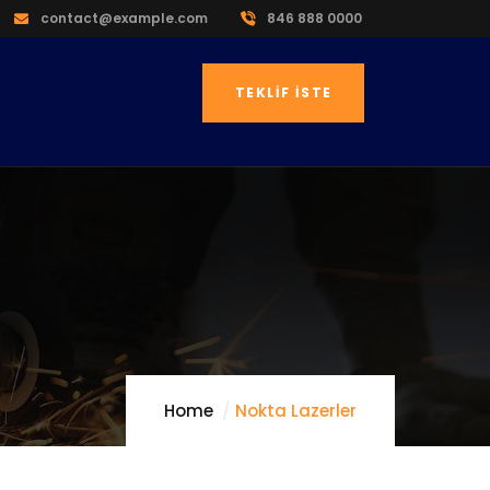
contact@example.com
846 888 0000
TEKLIF İSTE
Home
Nokta Lazerler