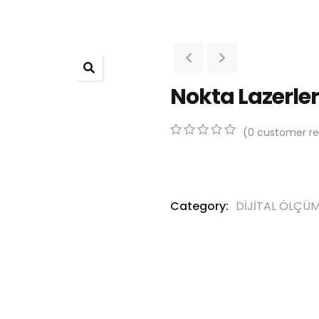
Nokta Lazerler
(
0
customer re
0
5
0
out
of
based
on
Category:
DİJİTAL ÖLÇÜM
customer
ratings