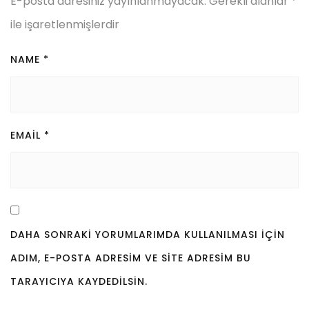
E-posta adresiniz yayınlanmayacak.
Gerekli alanlar
*
ile işaretlenmişlerdir
NAME
*
EMAIL
*
DAHA SONRAKI YORUMLARIMDA KULLANILMASI IÇIN
ADIM, E-POSTA ADRESIM VE SITE ADRESIM BU
TARAYICIYA KAYDEDILSIN.