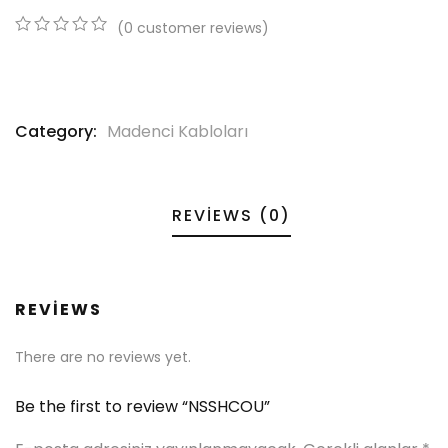
(
0
customer reviews)
0
5
0
out
of
based
on
Category:
Madenci Kabloları
customer
ratings
REVIEWS (0)
REVIEWS
There are no reviews yet.
Be the first to review “NSSHCOU”