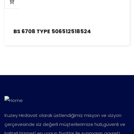
BS 6708 TYPE 506512518524
Kuzey Hırdavat olarak üstlendiğimiz misyon ve vizyon
çerçevesinde siz değerli müşterilerimize hızlı,güvenli ve
kaliteli hizmeti en uygun fiyatlar ile sunmanın gayreti