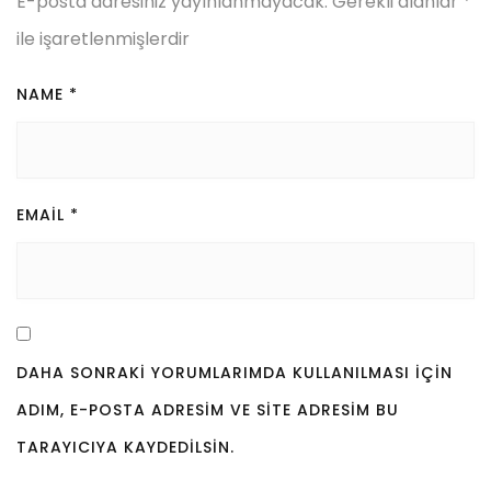
E-posta adresiniz yayınlanmayacak.
Gerekli alanlar
*
ile işaretlenmişlerdir
NAME
*
EMAIL
*
DAHA SONRAKI YORUMLARIMDA KULLANILMASI IÇIN
ADIM, E-POSTA ADRESIM VE SITE ADRESIM BU
TARAYICIYA KAYDEDILSIN.