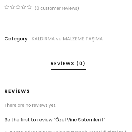
(
0
customer reviews)
0
5
0
out
of
based
on
Category:
KALDIRMA ve MALZEME TAŞIMA
customer
ratings
REVIEWS (0)
REVIEWS
There are no reviews yet.
Be the first to review “Özel Vinc Sistemleri 1”