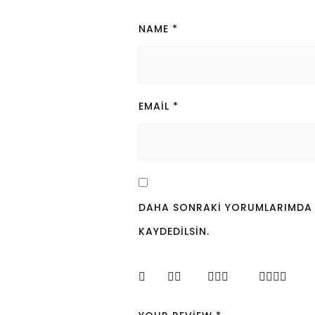
NAME
*
EMAIL
*
DAHA SONRAKI YORUMLARIMDA KU
KAYDEDILSIN.