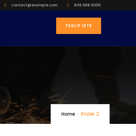
contact@example.com
846 888 0000
TEKLIF İSTE
Home
Prizler 2