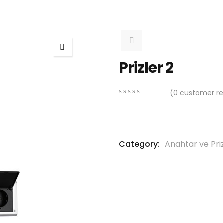
Prizler 2
(
0
customer re
0
5
0
out
of
based
on
Category:
Anahtar ve Pri
customer
ratings