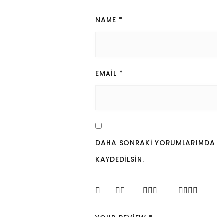
NAME
*
EMAIL
*
DAHA SONRAKI YORUMLARIMDA KU
KAYDEDILSIN.