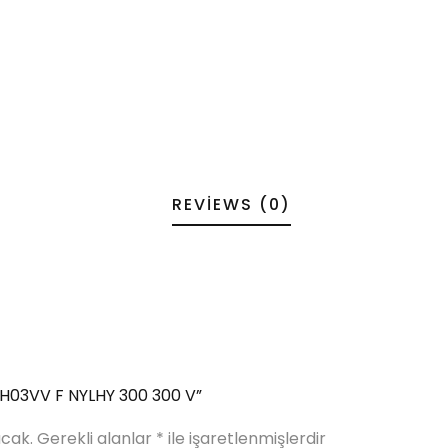
REVIEWS (0)
n H03VV F NYLHY 300 300 V”
cak.
Gerekli alanlar
*
ile işaretlenmişlerdir