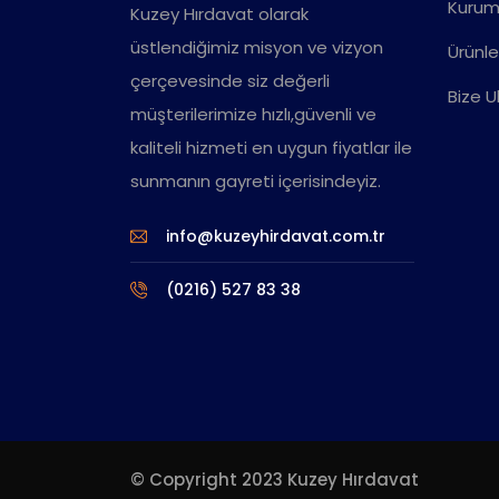
Kurum
Kuzey Hırdavat olarak
üstlendiğimiz misyon ve vizyon
Ürünle
çerçevesinde siz değerli
Bize U
müşterilerimize hızlı,güvenli ve
kaliteli hizmeti en uygun fiyatlar ile
sunmanın gayreti içerisindeyiz.
info@kuzeyhirdavat.com.tr
(0216) 527 83 38
© Copyright 2023 Kuzey Hırdavat