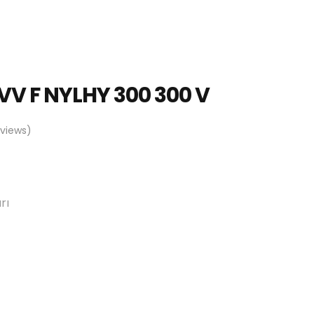
V F NYLHY 300 300 V
views)
rı