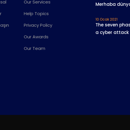
sal
Our Services
Merhaba düny
r
Help Topics
10 Ocak 2021
The seven phas
laşın
Privacy Policy
a cyber attack
Our Awards
Our Team