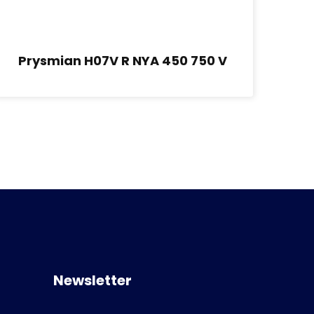
Prysmian H07V R NYA 450 750 V
Pr
Newsletter