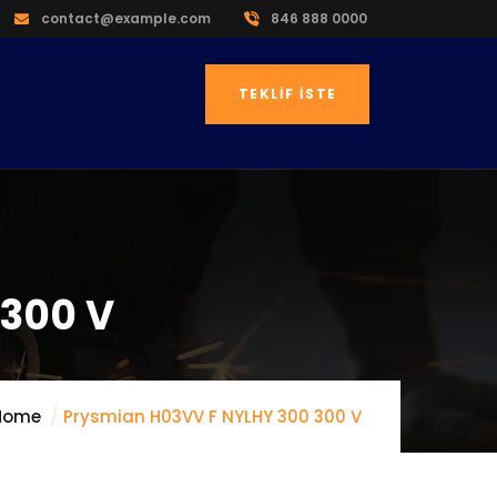
contact@example.com
846 888 0000
TEKLIF İSTE
 300 V
Home
Prysmian H03VV F NYLHY 300 300 V