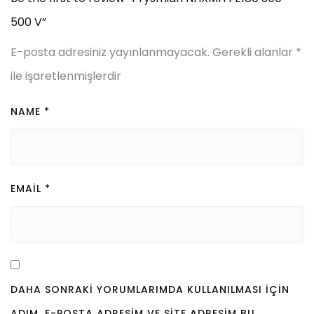
500 V”
E-posta adresiniz yayınlanmayacak.
Gerekli alanlar
*
ile işaretlenmişlerdir
NAME
*
EMAIL
*
DAHA SONRAKI YORUMLARIMDA KULLANILMASI IÇIN
ADIM, E-POSTA ADRESIM VE SITE ADRESIM BU