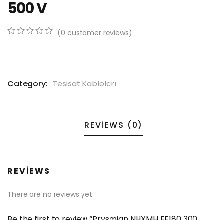
500 V
(
0
customer reviews)
0
5
0
out
of
based
on
Category:
Tesisat Kabloları
customer
ratings
REVIEWS (0)
REVIEWS
There are no reviews yet.
Be the first to review “Prysmian NHXMH FE180 300