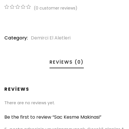
(
0
customer reviews)
0
5
0
out
of
based
on
Category:
Demirci El Aletleri
customer
ratings
REVIEWS (0)
REVIEWS
There are no reviews yet.
Be the first to review “Sac Kesme Makinasi”