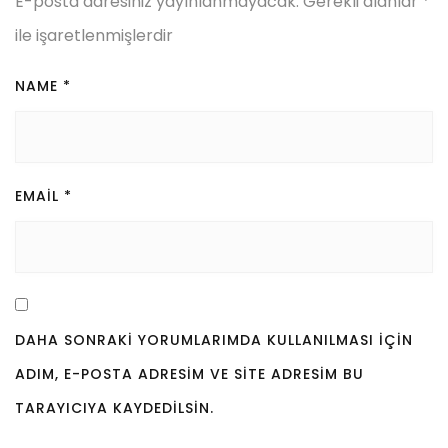
E-posta adresiniz yayınlanmayacak.
Gerekli alanlar
*
ile işaretlenmişlerdir
NAME
*
EMAIL
*
DAHA SONRAKI YORUMLARIMDA KULLANILMASI IÇIN
ADIM, E-POSTA ADRESIM VE SITE ADRESIM BU
TARAYICIYA KAYDEDILSIN.