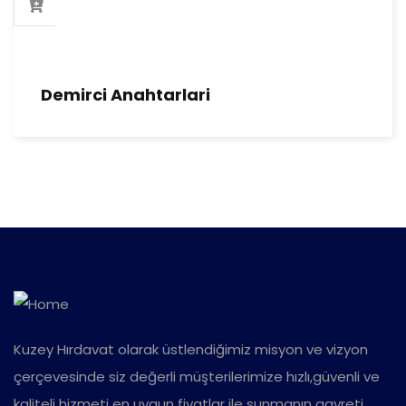
Demirci Anahtarlari
Kuzey Hırdavat olarak üstlendiğimiz misyon ve vizyon
çerçevesinde siz değerli müşterilerimize hızlı,güvenli ve
kaliteli hizmeti en uygun fiyatlar ile sunmanın gayreti