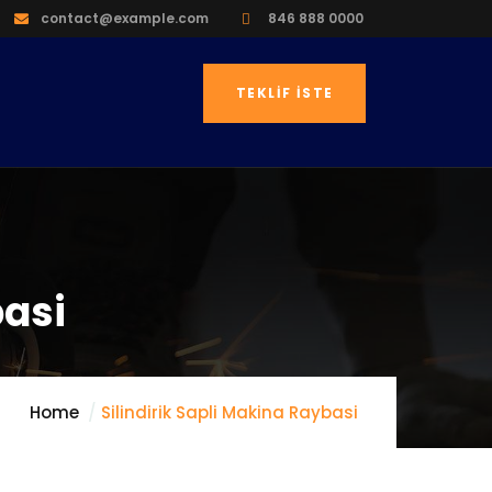
contact@example.com
846 888 0000
TEKLIF İSTE
basi
Home
Silindirik Sapli Makina Raybasi