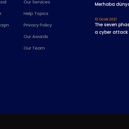
sal
Our Services
Merhaba düny
r
Help Topics
10 Ocak 2021
The seven phas
laşın
Privacy Policy
a cyber attack
Our Awards
Our Team