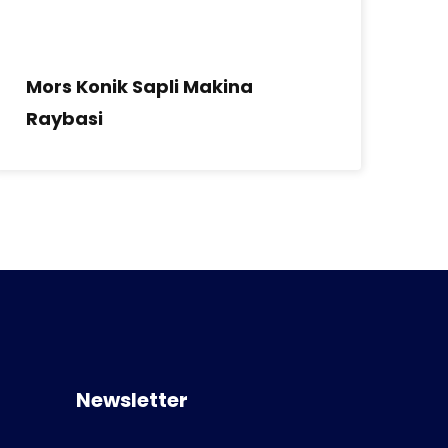
Mors Konik Sapli Makina
Pe
Raybasi
Newsletter