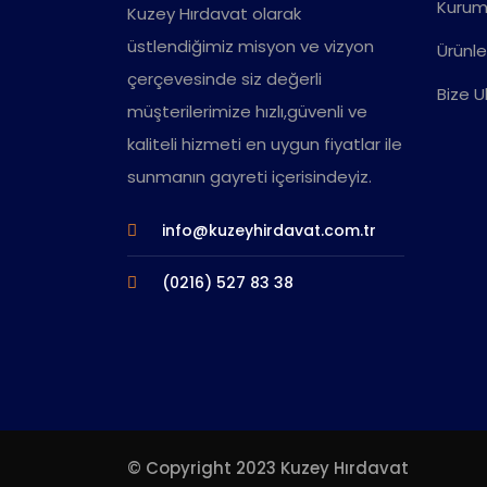
Kurum
Kuzey Hırdavat olarak
üstlendiğimiz misyon ve vizyon
Ürünle
çerçevesinde siz değerli
Bize U
müşterilerimize hızlı,güvenli ve
kaliteli hizmeti en uygun fiyatlar ile
sunmanın gayreti içerisindeyiz.
info@kuzeyhirdavat.com.tr
(0216) 527 83 38
© Copyright 2023 Kuzey Hırdavat