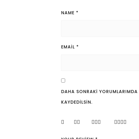
NAME
*
EMAIL
*
DAHA SONRAKI YORUMLARIMDA KU
KAYDEDILSIN.