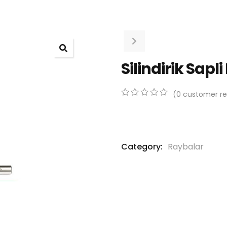
Silindirik Sap
(
0
customer re
0
5
0
out
of
based
on
Category:
Raybalar
customer
ratings