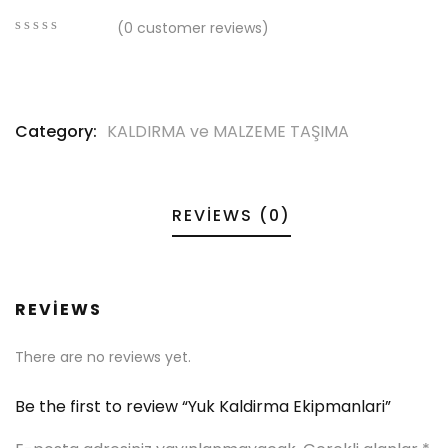
(
0
customer reviews)
0
5
0
out
of
based
on
Category:
KALDIRMA ve MALZEME TAŞIMA
customer
ratings
REVIEWS (0)
REVIEWS
There are no reviews yet.
Be the first to review “Yuk Kaldirma Ekipmanlari”