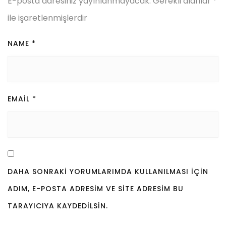
E-posta adresiniz yayınlanmayacak.
Gerekli alanlar
*
ile işaretlenmişlerdir
NAME
*
EMAIL
*
DAHA SONRAKI YORUMLARIMDA KULLANILMASI IÇIN
ADIM, E-POSTA ADRESIM VE SITE ADRESIM BU
TARAYICIYA KAYDEDILSIN.